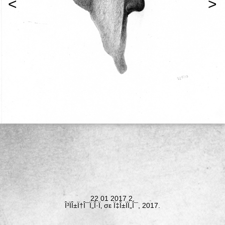
<
>
22 01 2017 2.
Î³ÏÎ±Ï†Î¯Ï„Î·Ï‚ σε Ï‡Î±ÏÏ„Î¯, 2017.