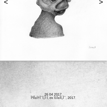
<
>
26 04 2017.
Î³ÏÎ±Ï†Î¯Ï„Î·Ï‚ σε Ï‡Î±ÏÏ„Î¯, 2017.