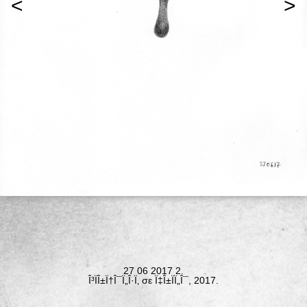
<
>
27 06 2017 2.
Î³ÏÎ±Ï†Î¯Ï„Î·Ï‚ σε Ï‡Î±ÏÏ„Î¯, 2017.